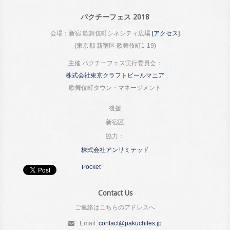
パクチーフェス 2018
会場：新宿 歌舞伎町シネシティ広場
[アクセス]
(東京都 新宿区 歌舞伎町1-19)
主催 パクチーフェス実行委員会：
株式会社東京クラフトビールマニア
歌舞伎町タウン・マネージメント
後援
新宿区
協力：
株式会社アンリミテッド
Pocket
Contact Us
ご連絡はこちらのアドレスへ
Email:
contact@pakuchifes.jp