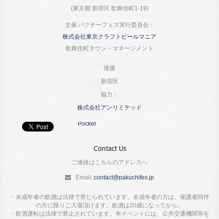
(東京都 新宿区 歌舞伎町1-19)
主催 パクチーフェス実行委員会：
株式会社東京クラフトビールマニア
歌舞伎町タウン・マネージメント
後援
新宿区
協力：
株式会社アンリミテッド
Pocket
Contact Us
ご連絡はこちらのアドレスへ
Email:
contact@pakuchifes.jp
・未成年者の飲酒は法律で禁じられています。未成年者の方は、保護者同伴
の方に限りご入場頂けます。飲酒は20歳になってから。
・飲酒運転は法律で禁止されています。本イベントには、公共交通機関等を