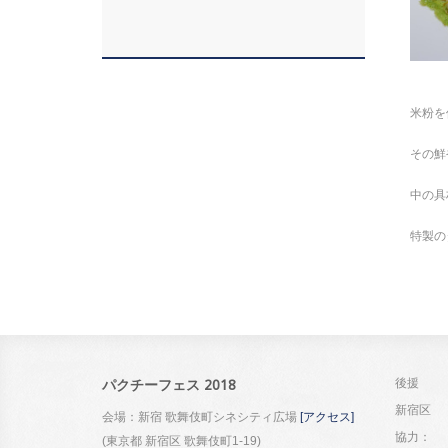
米粉を
その鮮
中の具
特製の
後援
パクチーフェス 2018
新宿区
会場：新宿 歌舞伎町シネシティ広場
[アクセス]
協力：
(東京都 新宿区 歌舞伎町1-19)